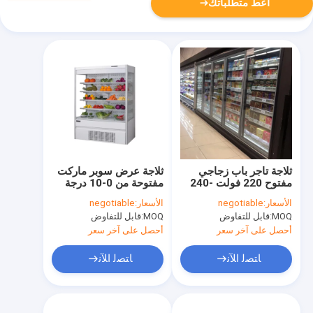
أعط متطلباتك
ثلاجة تاجر باب زجاجي
ثلاجة عرض سوبر ماركت
مفتوح 220 فولت -240
مفتوحة من 0-10 درجة
فولت بجهد 2050 مم
حرارة بتردد 50 هرتز
الأسعار:
negotiable
الأسعار:
negotiable
ارتفاع
MOQ:
قابل للتفاوض
MOQ:
قابل للتفاوض
أحصل على آخر سعر
أحصل على آخر سعر
ﺎﺘﺼﻟ ﺍﻶﻧ
ﺎﺘﺼﻟ ﺍﻶﻧ