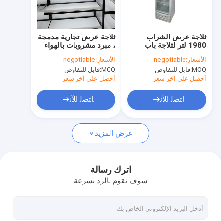
معلومات عنا
جولة في المعمل
ثلاجة عرض الشراب
ثلاجة عرض تجارية مدمجة
1980 لتر لثلاجة باب
، مبرد مشروبات بالهواء
مراقبة الجودة
زجاجي بالحليب في
الطلق 0-10 درجة حرارة
الأسعار:
negotiable
الأسعار:
negotiable
السوبر ماركت
MOQ:
قابل للتفاوض
MOQ:
قابل للتفاوض
اتصل بنا
أحصل على آخر سعر
أحصل على آخر سعر
اطلب اقتباس
ﺎﺘﺼﻟ ﺍﻶﻧ
ﺎﺘﺼﻟ ﺍﻶﻧ
عرض المزيد
رف رف سوبر ماركت
رفوف الجرف المستودعات
اترك رسالة
سوف نقوم بالرد بسرعة
رف الجندول
رف عرض Miniso