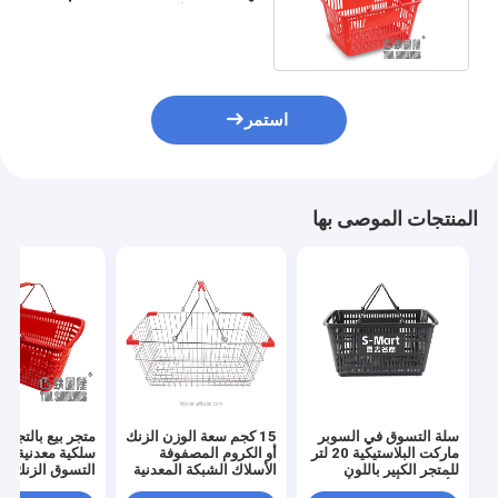
مع مقاومة التآكل
استمر
المنتجات الموصى بها
سلة التسوق في السوبر
15 كجم سعة الوزن الزنك
متجر بيع بالتجزئ
ماركت البلاستيكية 20 لتر
أو الكروم المصفوفة
سلكية معدنية سل
للمتجر الكبير باللون
الأسلاك الشبكة المعدنية
التسوق الزنك أ
الأحمر / الأزرق / الأخضر /
سلة التسوق للمخزن
بالكروم