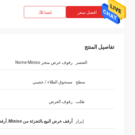
افضل سعر
ﺎﺘﺼﻟ ﺍﻶﻧ
تفاصيل المنتج
العنصر
رفوف عرض متجر Nome Miniso
سطح
مسحوق الطلاء / خشبي
طلب
رفوف العرض
إبراز
أرفف عرض البيع بالتجزئة من Miniso
,
أرفف 