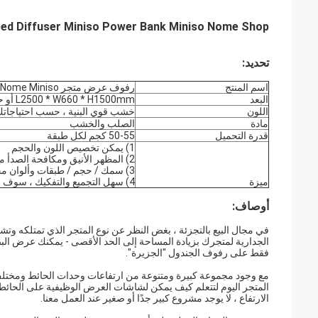
Miniso Reed Diffuser Miniso Power Bank Miniso Nome Shop
تحديد:
اسم المنتج
رفوف عرض متجر Nome Miniso
البعد
L2500 * W660 * H1500mm أو حسب الطلب
اللون
خشب قوي البنية ، حسب احتياجات
مادة
الصلب والخشب
قدرة التحميل
50-55 كجم لكل طبقة
1) يمكن تخصيص اللون والحجم
2) المظهر الأنيق ومكافحة الصدأ مع طلاء مسحوق أفضل ؛
3) سمك / حجم / طبقات وألوان مختلفة متاحة لك ؛
ميزة
4) سهل التجميع والتفكيك ، سوف نقدم لك صورة توجيهية للتركيب.
أوصاف:
في مجال البيع بالتجزئة ، بغض النظر عن نوع المتجر الذي تمتلكه وت
الجدارية لمتجرك بزيادة المساحة إلى الحد الأقصى - يمكنك عرض ال
فقط على رفوف الجندول "الجزيرة".
مع وجود مجموعة كبيرة ومتنوعة من ارتفاعات وحدات الحائط ومختل
الارتفاع ، لا يوجد مشروع كبير جدًا أو صغير عند العمل معنا.