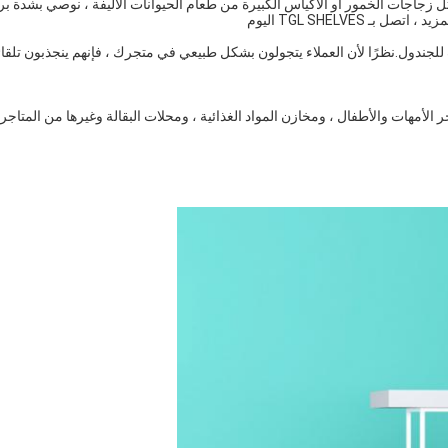
ل زجاجات الخمور أو الأكياس الكبيرة من طعام الحيوانات الأليفة ، نوصي بشدة ب
TGL SHELVE اليوم
جندول.نظرًا لأن العملاء يتجولون بشكل طبيعي في متجرك ، فإنهم ينجذبون تلقائيً
الأمهات والأطفال ، ومخازن المواد الغذائية ، ومحلات البقالة وغيرها من المتاجر.