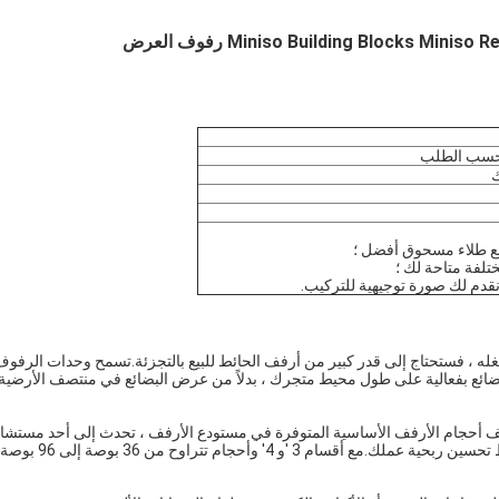
Miniso Building Blocks  رفوف العرض
ك
شغله ، فستحتاج إلى قدر كبير من أرفف الحائط للبيع بالتجزئة.تسمح وحدات الرفوف
بضائع بفعالية على طول محيط متجرك ، بدلاً من عرض البضائع في منتصف الأرضية
ف أحجام الأرفف الأساسية المتوفرة في مستودع الأرفف ، تحدث إلى أحد مستشا
المتجر اليوم لتتعلم كيف يمكن لشاشات العرض الوظيفية على الحائط تحسين ربحية عملك.مع 