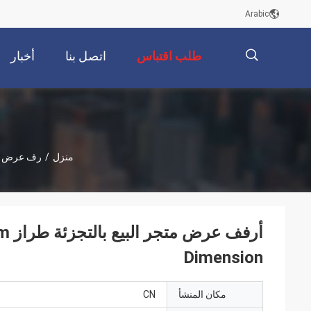
Arabic
طلب اقتباس
اتصل بنا
أخبار
描
منزل
/
رف عرض Miniso
述
أرف
Dimension
مكان المنشأ
CN