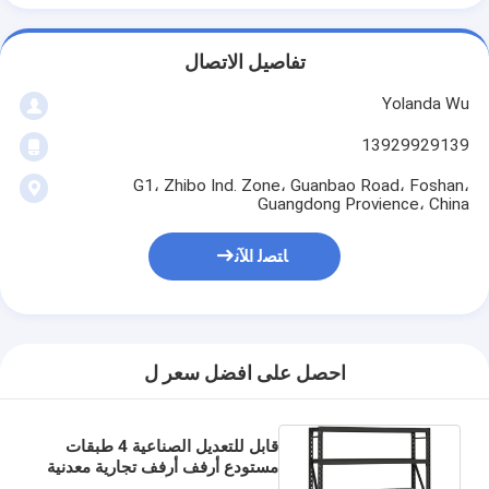
تفاصيل الاتصال
Yolanda Wu
13929929139
G1، Zhibo Ind. Zone، Guanbao Road، Foshan،
Guangdong Provience، China
ﺎﺘﺼﻟ ﺍﻶﻧ
احصل على افضل سعر ل
قابل للتعديل الصناعية 4 طبقات
مستودع أرفف أرفف تجارية معدنية
فولاذية استرجاع آلي